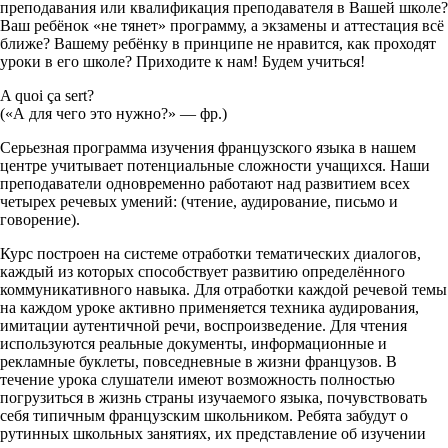
преподавания или квалификация преподавателя в Вашей школе?
Ваш ребёнок «не тянет» программу, а экзамены и аттестация всё
ближе? Вашему ребёнку в принципе не нравится, как проходят
уроки в его школе? Приходите к нам! Будем учиться!
A quoi ça sert?
(«А для чего это нужно?» — фр.)
Серьезная программа изучения французского языка в нашем
центре учитывает потенциальные сложности учащихся. Наши
преподаватели одновременно работают над развитием всех
четырех речевых умений: (чтение, аудирование, письмо и
говорение).
Курс построен на системе отработки тематических диалогов,
каждый из которых способствует развитию определённого
коммуникативного навыка. Для отработки каждой речевой темы
на каждом уроке активно применяется техника аудирования,
имитации аутентичной речи, воспроизведение. Для чтения
используются реальные документы, информационные и
рекламные буклеты, повседневные в жизни французов. В
течение урока слушатели имеют возможность полностью
погрузиться в жизнь страны изучаемого языка, почувствовать
себя типичным французским школьником. Ребята забудут о
рутинных школьных занятиях, их представление об изучении