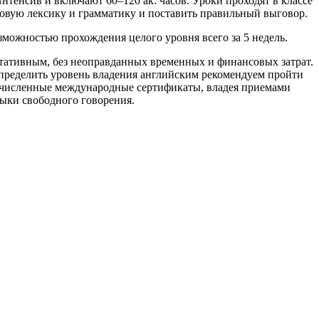
нтенсив и включают 60–120 ак. часов. Уроки проходят в классе
азовую лексику и грамматику и поставить правильный выговор.
озможностью прохождения целого уровня всего за 5 недель.
ьтативным, без неоправданных временных и финансовых затрат.
пределить уровень владения английским рекомендуем пройти
очисленные международные сертификаты, владея приемами
ыки свободного говорения.