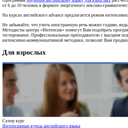
Программы
обучения английскому языку для взрослых
рассчита
от 6 до 10 человек в формате энергичного лексико-грамматиче
На курсах английского advance предлагается режим интенсивног
Не забывайте, что учить иностранную речь можно годами, вед
Методисты центра «Интенсив» помогут Вам подобрать програ
тестирование. Профессиональные преподаватели с высшим пе
интенсивно-коммуникативной методики, позволят Вам продвига
Для взрослых
Супер курс
Интенсивные курсы английского языка