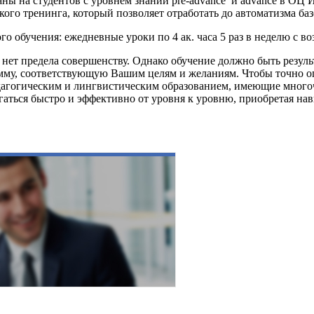
ны на студентов с уровнем знаний pre-advance и advance в ОЦ И
ского тренинга, который позволяет отработать до автоматизма б
о обучения: ежедневные уроки по 4 ак. часа 5 раз в неделю с в
ь нет предела совершенству. Однако обучение должно быть резул
мму, соответствующую Вашим целям и желаниям. Чтобы точно о
дагогическим и лингвистическим образованием, имеющие мног
ться быстро и эффективно от уровня к уровню, приобретая нав