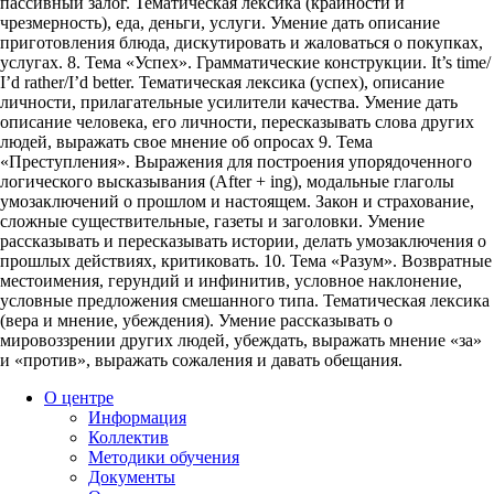
пассивный залог. Тематическая лексика (крайности и
чрезмерность), еда, деньги, услуги. Умение дать описание
приготовления блюда, дискутировать и жаловаться о покупках,
услугах. 8. Тема «Успех». Грамматические конструкции. It’s time/
I’d rather/I’d better. Тематическая лексика (успех), описание
личности, прилагательные усилители качества. Умение дать
описание человека, его личности, пересказывать слова других
людей, выражать свое мнение об опросах 9. Тема
«Преступления». Выражения для построения упорядоченного
логического высказывания (After + ing), модальные глаголы
умозаключений о прошлом и настоящем. Закон и страхование,
сложные существительные, газеты и заголовки. Умение
рассказывать и пересказывать истории, делать умозаключения о
прошлых действиях, критиковать. 10. Тема «Разум». Возвратные
местоимения, герундий и инфинитив, условное наклонение,
условные предложения смешанного типа. Тематическая лексика
(вера и мнение, убеждения). Умение рассказывать о
мировоззрении других людей, убеждать, выражать мнение «за»
и «против», выражать сожаления и давать обещания.
О центре
Информация
Коллектив
Методики обучения
Документы