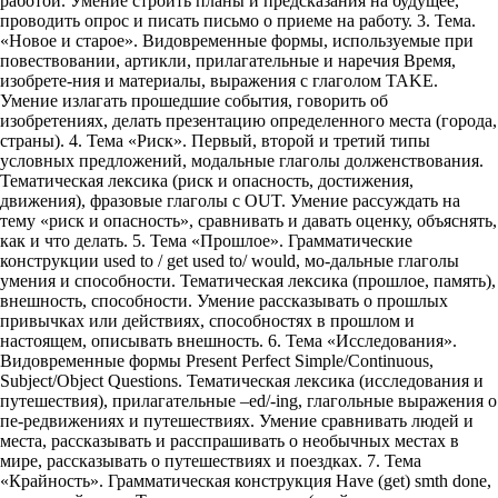
работой. Умение строить планы и предсказания на будущее,
проводить опрос и писать письмо о приеме на работу. 3. Тема.
«Новое и старое». Видовременные формы, используемые при
повествовании, артикли, прилагательные и наречия Время,
изобрете-ния и материалы, выражения с глаголом TAKE.
Умение излагать прошедшие события, говорить об
изобретениях, делать презентацию определенного места (города,
страны). 4. Тема «Риск». Первый, второй и третий типы
условных предложений, модальные глаголы долженствования.
Тематическая лексика (риск и опасность, достижения,
движения), фразовые глаголы с OUT. Умение рассуждать на
тему «риск и опасность», сравнивать и давать оценку, объяснять,
как и что делать. 5. Тема «Прошлое». Грамматические
конструкции used to / get used to/ would, мо-дальные глаголы
умения и способности. Тематическая лексика (прошлое, память),
внешность, способности. Умение рассказывать о прошлых
привычках или действиях, способностях в прошлом и
настоящем, описывать внешность. 6. Тема «Исследования».
Видовременные формы Present Perfect Simple/Continuous,
Subject/Object Questions. Тематическая лексика (исследования и
путешествия), прилагательные –ed/-ing, глагольные выражения о
пе-редвижениях и путешествиях. Умение сравнивать людей и
места, рассказывать и расспрашивать о необычных местах в
мире, рассказывать о путешествиях и поездках. 7. Тема
«Крайность». Грамматическая конструкция Have (get) smth done,