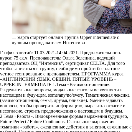
11 марта стартует онлайн-группа Upper-intermediate c
лучшим преподавателем Интенсива
График занятий: 11.03.2021-14.04.2021. Продолжительность
курса: 75 ак.ч. Преподаватель: Ольга Зеленина, ведущий
преподаватель ОЦ "Интенсив", сертификат CELTA. Для того
чтобы записаться в группу, необходимо пройти бесплатное
устное тестирование с преподавателем. ПРОГРАММА курса
«АНГЛИЙСКИЙ ЯЗЫК. ОБЩИЙ. ПЯТЫЙ УРОВЕНЬ –
UPPER-INTERMEDIATE 1.Тема «Взаимоотношения».
Разделительные вопросы, модальные глаголы вероятности в
настоящем и буду-щем, some/any/no/every. Тематическая лексика
(взаимоотношения, семья, друзья, близкие). Умение задавать
вопросы, чтобы проверить информацию, выразить согласие и
несогласие, строить предположения о настоящем и будущем.
2.Тема «Работа». Видовременные формы выражения будущего,
Future Perfect / Future Continuous. Глагольные выражения
тематики «работа», ежедневные действия и занятия, связанные с