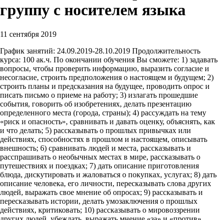
группу с носителем языка
11 сентября 2019
График занятий: 24.09.2019-28.10.2019 Продолжительность
курса: 100 ак.ч. По окончании обучения Вы сможете: 1) задавать
вопросы, чтобы проверить информацию, выразить согласие и
несогласие, строить предположения о настоящем и будущем; 2)
строить планы и предсказания на будущее, проводить опрос и
писать письмо о приеме на работу; 3) излагать прошедшие
события, говорить об изобретениях, делать презентацию
определенного места (города, страны); 4) рассуждать на тему
«риск и опасность», сравнивать и давать оценку, объяснять, как
и что делать; 5) рассказывать о прошлых привычках или
действиях, способностях в прошлом и настоящем, описывать
внешность; 6) сравнивать людей и места, рассказывать и
расспрашивать о необычных местах в мире, рассказывать о
путешествиях и поездках; 7) дать описание приготовления
блюда, дискутировать и жаловаться о покупках, услугах; 8) дать
описание человека, его личности, пересказывать слова других
людей, выражать свое мнение об опросах; 9) рассказывать и
пересказывать истории, делать умозаключения о прошлых
действиях, критиковать; 10) рассказывать о мировоззрении
других людей, убеждать, выражать мнение «за» и «против»,