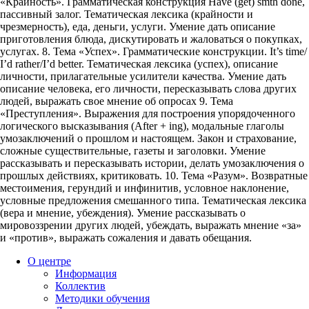
«Крайность». Грамматическая конструкция Have (get) smth done,
пассивный залог. Тематическая лексика (крайности и
чрезмерность), еда, деньги, услуги. Умение дать описание
приготовления блюда, дискутировать и жаловаться о покупках,
услугах. 8. Тема «Успех». Грамматические конструкции. It’s time/
I’d rather/I’d better. Тематическая лексика (успех), описание
личности, прилагательные усилители качества. Умение дать
описание человека, его личности, пересказывать слова других
людей, выражать свое мнение об опросах 9. Тема
«Преступления». Выражения для построения упорядоченного
логического высказывания (After + ing), модальные глаголы
умозаключений о прошлом и настоящем. Закон и страхование,
сложные существительные, газеты и заголовки. Умение
рассказывать и пересказывать истории, делать умозаключения о
прошлых действиях, критиковать. 10. Тема «Разум». Возвратные
местоимения, герундий и инфинитив, условное наклонение,
условные предложения смешанного типа. Тематическая лексика
(вера и мнение, убеждения). Умение рассказывать о
мировоззрении других людей, убеждать, выражать мнение «за»
и «против», выражать сожаления и давать обещания.
О центре
Информация
Коллектив
Методики обучения