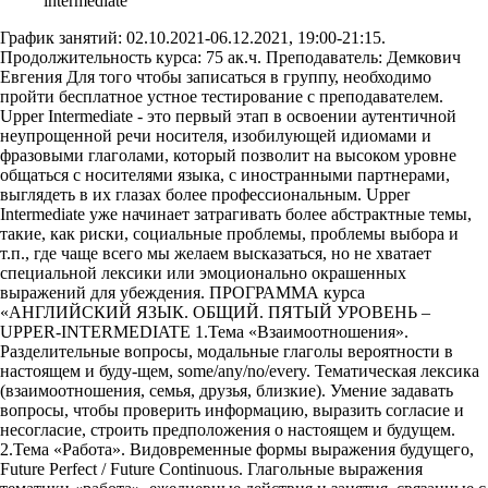
intermediate
График занятий: 02.10.2021-06.12.2021, 19:00-21:15.
Продолжительность курса: 75 ак.ч. Преподаватель: Демкович
Евгения Для того чтобы записаться в группу, необходимо
пройти бесплатное устное тестирование с преподавателем.
Upper Intermediate - это первый этап в освоении аутентичной
неупрощенной речи носителя, изобилующей идиомами и
фразовыми глаголами, который позволит на высоком уровне
общаться с носителями языка, с иностранными партнерами,
выглядеть в их глазах более профессиональным. Upper
Intermediate уже начинает затрагивать более абстрактные темы,
такие, как риски, социальные проблемы, проблемы выбора и
т.п., где чаще всего мы желаем высказаться, но не хватает
специальной лексики или эмоционально окрашенных
выражений для убеждения. ПРОГРАММА курса
«АНГЛИЙСКИЙ ЯЗЫК. ОБЩИЙ. ПЯТЫЙ УРОВЕНЬ –
UPPER-INTERMEDIATE 1.Тема «Взаимоотношения».
Разделительные вопросы, модальные глаголы вероятности в
настоящем и буду-щем, some/any/no/every. Тематическая лексика
(взаимоотношения, семья, друзья, близкие). Умение задавать
вопросы, чтобы проверить информацию, выразить согласие и
несогласие, строить предположения о настоящем и будущем.
2.Тема «Работа». Видовременные формы выражения будущего,
Future Perfect / Future Continuous. Глагольные выражения