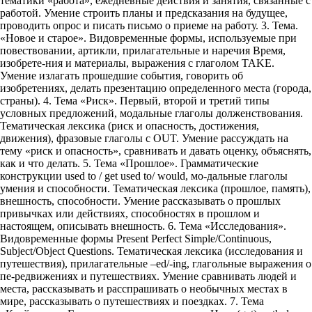
тематики «работа», ежедневные действия и занятия, связанные с
работой. Умение строить планы и предсказания на будущее,
проводить опрос и писать письмо о приеме на работу. 3. Тема.
«Новое и старое». Видовременные формы, используемые при
повествовании, артикли, прилагательные и наречия Время,
изобрете-ния и материалы, выражения с глаголом TAKE.
Умение излагать прошедшие события, говорить об
изобретениях, делать презентацию определенного места (города,
страны). 4. Тема «Риск». Первый, второй и третий типы
условных предложений, модальные глаголы долженствования.
Тематическая лексика (риск и опасность, достижения,
движения), фразовые глаголы с OUT. Умение рассуждать на
тему «риск и опасность», сравнивать и давать оценку, объяснять,
как и что делать. 5. Тема «Прошлое». Грамматические
конструкции used to / get used to/ would, мо-дальные глаголы
умения и способности. Тематическая лексика (прошлое, память),
внешность, способности. Умение рассказывать о прошлых
привычках или действиях, способностях в прошлом и
настоящем, описывать внешность. 6. Тема «Исследования».
Видовременные формы Present Perfect Simple/Continuous,
Subject/Object Questions. Тематическая лексика (исследования и
путешествия), прилагательные –ed/-ing, глагольные выражения о
пе-редвижениях и путешествиях. Умение сравнивать людей и
места, рассказывать и расспрашивать о необычных местах в
мире, рассказывать о путешествиях и поездках. 7. Тема