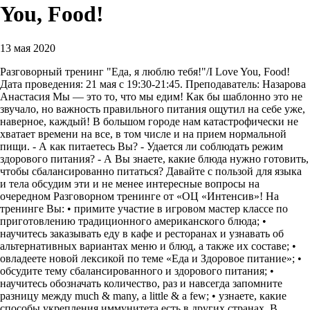
You, Food!
13 мая 2020
Разговорный тренинг "Еда, я люблю тебя!"/I Love You, Food!
Дата проведения: 21 мая с 19:30-21:45. Преподаватель: Назарова
Анастасия Мы — это то, что мы едим! Как бы шаблонно это не
звучало, но важность правильного питания ощутил на себе уже,
наверное, каждый! В большом городе нам катастрофически не
хватает времени на все, в том числе и на прием нормальной
пищи. - А как питаетесь Вы? - Удается ли соблюдать режим
здорового питания? - А Вы знаете, какие блюда нужно готовить,
чтобы сбалансированно питаться? Давайте с пользой для языка
и тела обсудим эти и не менее интересные вопросы на
очередном Разговорном тренинге от «ОЦ «Интенсив»! На
тренинге Вы: • примите участие в игровом мастер классе по
приготовлению традиционного американского блюда; •
научитесь заказывать еду в кафе и ресторанах и узнавать об
альтернативных вариантах меню и блюд, а также их составе; •
овладеете новой лексикой по теме «Еда и Здоровое питание»; •
обсудите тему сбалансированного и здорового питания; •
научитесь обозначать количество, раз и навсегда запомните
разницу между much & many, a little & a few; • узнаете, какие
способы укрепления иммунитета есть в других странах. В