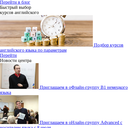
Перейти в блог
Быстрый выбор
курсов английcкого
Подбор курсов
английского языка по параметрам
Перейти
Новости центра
Приглашаем в оФлайн-группу В1 немецкого
языка
Приглашаем в оНлайн-группу Advanced с
носителем языка с 8 июля