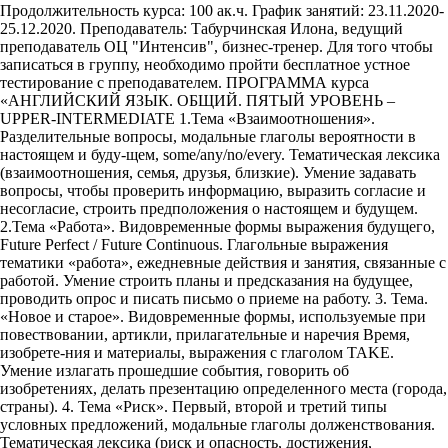
Продолжительность курса: 100 ак.ч. График занятий: 23.11.2020-
25.12.2020. Преподаватель: Табурчинская Илона, ведущий
преподаватель ОЦ "Интенсив", бизнес-тренер. Для того чтобы
записаться в группу, необходимо пройти бесплатное устное
тестирование с преподавателем. ПРОГРАММА курса
«АНГЛИЙСКИЙ ЯЗЫК. ОБЩИЙ. ПЯТЫЙ УРОВЕНЬ –
UPPER-INTERMEDIATE 1.Тема «Взаимоотношения».
Разделительные вопросы, модальные глаголы вероятности в
настоящем и буду-щем, some/any/no/every. Тематическая лексика
(взаимоотношения, семья, друзья, близкие). Умение задавать
вопросы, чтобы проверить информацию, выразить согласие и
несогласие, строить предположения о настоящем и будущем.
2.Тема «Работа». Видовременные формы выражения будущего,
Future Perfect / Future Continuous. Глагольные выражения
тематики «работа», ежедневные действия и занятия, связанные с
работой. Умение строить планы и предсказания на будущее,
проводить опрос и писать письмо о приеме на работу. 3. Тема.
«Новое и старое». Видовременные формы, используемые при
повествовании, артикли, прилагательные и наречия Время,
изобрете-ния и материалы, выражения с глаголом TAKE.
Умение излагать прошедшие события, говорить об
изобретениях, делать презентацию определенного места (города,
страны). 4. Тема «Риск». Первый, второй и третий типы
условных предложений, модальные глаголы долженствования.
Тематическая лексика (риск и опасность, достижения,