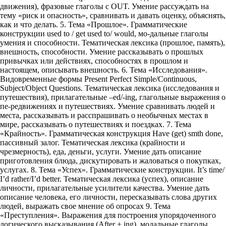
движения), фразовые глаголы с OUT. Умение рассуждать на
тему «риск и опасность», сравнивать и давать оценку, объяснять,
как и что делать. 5. Тема «Прошлое». Грамматические
конструкции used to / get used to/ would, мо-дальные глаголы
умения и способности. Тематическая лексика (прошлое, память),
внешность, способности. Умение рассказывать о прошлых
привычках или действиях, способностях в прошлом и
настоящем, описывать внешность. 6. Тема «Исследования».
Видовременные формы Present Perfect Simple/Continuous,
Subject/Object Questions. Тематическая лексика (исследования и
путешествия), прилагательные –ed/-ing, глагольные выражения о
пе-редвижениях и путешествиях. Умение сравнивать людей и
места, рассказывать и расспрашивать о необычных местах в
мире, рассказывать о путешествиях и поездках. 7. Тема
«Крайность». Грамматическая конструкция Have (get) smth done,
пассивный залог. Тематическая лексика (крайности и
чрезмерность), еда, деньги, услуги. Умение дать описание
приготовления блюда, дискутировать и жаловаться о покупках,
услугах. 8. Тема «Успех». Грамматические конструкции. It’s time/
I’d rather/I’d better. Тематическая лексика (успех), описание
личности, прилагательные усилители качества. Умение дать
описание человека, его личности, пересказывать слова других
людей, выражать свое мнение об опросах 9. Тема
«Преступления». Выражения для построения упорядоченного
логического высказывания (After + ing), модальные глаголы