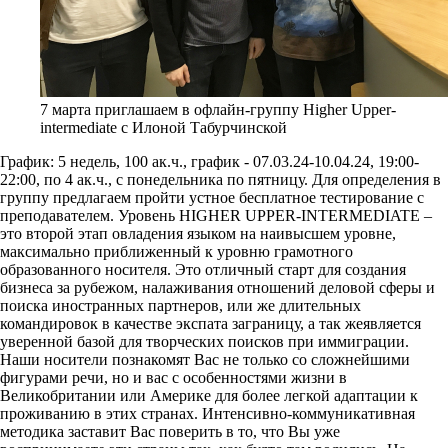
7 марта приглашаем в офлайн-группу Higher Upper-
intermediate с Илоной Табурчинской
График: 5 недель, 100 ак.ч., график - 07.03.24-10.04.24, 19:00-
22:00, по 4 ак.ч., с понедельника по пятницу. Для определения в
группу предлагаем пройти устное бесплатное тестирование с
преподавателем. Уровень HIGHER UPPER-INTERMEDIATE –
это второй этап овладения языком на наивысшем уровне,
максимально приближенный к уровню грамотного
образованного носителя. Это отличный старт для создания
бизнеса за рубежом, налаживания отношений деловой сферы и
поиска иностранных партнеров, или же длительных
командировок в качестве экспата заграницу, а так жеявляется
уверенной базой для творческих поисков при иммиграции.
Наши носители познакомят Вас не только со сложнейшими
фигурами речи, но и вас с особенностями жизни в
Великобритании или Америке для более легкой адаптации к
проживанию в этих странах. Интенсивно-коммуникативная
методика заставит Вас поверить в то, что Вы уже