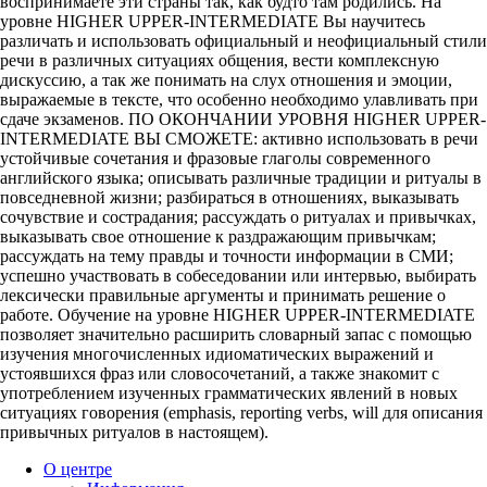
воспринимаете эти страны так, как будто там родились. На
уровне HIGHER UPPER-INTERMEDIATE Вы научитесь
различать и использовать официальный и неофициальный стили
речи в различных ситуациях общения, вести комплексную
дискуссию, а так же понимать на слух отношения и эмоции,
выражаемые в тексте, что особенно необходимо улавливать при
сдаче экзаменов. ПО ОКОНЧАНИИ УРОВНЯ HIGHER UPPER-
INTERMEDIATE ВЫ СМОЖЕТЕ: активно использовать в речи
устойчивые сочетания и фразовые глаголы современного
английского языка; описывать различные традиции и ритуалы в
повседневной жизни; разбираться в отношениях, выказывать
сочувствие и сострадания; рассуждать о ритуалах и привычках,
выказывать свое отношение к раздражающим привычкам;
рассуждать на тему правды и точности информации в СМИ;
успешно участвовать в собеседовании или интервью, выбирать
лексически правильные аргументы и принимать решение о
работе. Обучение на уровне HIGHER UPPER-INTERMEDIATE
позволяет значительно расширить словарный запас с помощью
изучения многочисленных идиоматических выражений и
устоявшихся фраз или словосочетаний, а также знакомит с
употреблением изученных грамматических явлений в новых
ситуациях говорения (emphasis, reporting verbs, will для описания
привычных ритуалов в настоящем).
О центре