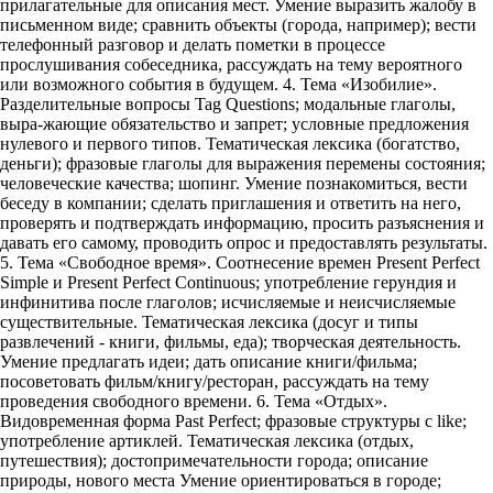
прилагательные для описания мест. Умение выразить жалобу в
письменном виде; сравнить объекты (города, например); вести
телефонный разговор и делать пометки в процессе
прослушивания собеседника, рассуждать на тему вероятного
или возможного события в будущем. 4. Тема «Изобилие».
Разделительные вопросы Tag Questions; модальные глаголы,
выра-жающие обязательство и запрет; условные предложения
нулевого и первого типов. Тематическая лексика (богатство,
деньги); фразовые глаголы для выражения перемены состояния;
человеческие качества; шопинг. Умение познакомиться, вести
беседу в компании; сделать приглашения и ответить на него,
проверять и подтверждать информацию, просить разъяснения и
давать его самому, проводить опрос и предоставлять результаты.
5. Тема «Свободное время». Соотнесение времен Present Perfect
Simple и Present Perfect Continuous; употребление герундия и
инфинитива после глаголов; исчисляемые и неисчисляемые
существительные. Тематическая лексика (досуг и типы
развлечений - книги, фильмы, еда); творческая деятельность.
Умение предлагать идеи; дать описание книги/фильма;
посоветовать фильм/книгу/ресторан, рассуждать на тему
проведения свободного времени. 6. Тема «Отдых».
Видовременная форма Past Perfect; фразовые структуры с like;
употребление артиклей. Тематическая лексика (отдых,
путешествия); достопримечательности города; описание
природы, нового места Умение ориентироваться в городе;