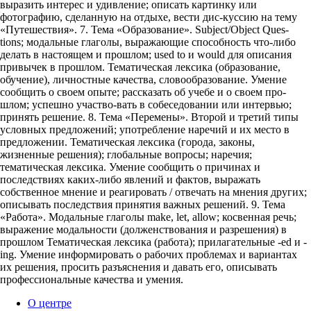
выразить интерес и удивление; описать картинку или
фотографию, сделанную на отдыхе, вести дис-куссию на тему
«Путешествия». 7. Тема «Образование». Subject/Object Ques-
tions; модальные глаголы, выражающие способность что-либо
делать в настоящем и прошлом; used to и would для описания
привычек в прошлом. Тематическая лексика (образование,
обучение), личностные качества, словообразование. Умение
сообщить о своем опыте; рассказать об учебе и о своем про-
шлом; успешно участво-вать в собеседовании или интервью;
принять решение. 8. Тема «Перемены». Второй и третий типы
условных предложений; употребление наречий и их место в
предложении. Тематическая лексика (города, законы,
жизненные решения); глобальные вопросы; наречия;
тематическая лексика. Умение сообщить о причинах и
последствиях каких-либо явлений и фактов, выражать
собственное мнение и реагировать / отвечать на мнения других;
описывать последствия принятия важных решений. 9. Тема
«Работа». Модальные глаголы make, let, allow; косвенная речь;
выражение модальности (долженствования и разрешения) в
прошлом Тематическая лексика (работа); прилагательные -ed и -
ing. Умение информировать о рабочих проблемах и вариантах
их решения, просить разъяснения и давать его, описывать
профессиональные качества и умения.
О центре