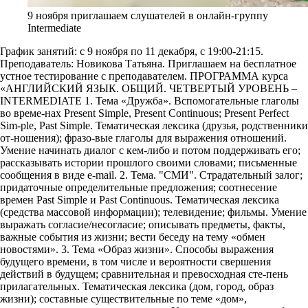
9 ноября приглашаем слушателей в онлайн-группу
Intermediate
График занятий: с 9 ноября по 11 декабря, с 19:00-21:15.
Преподаватель: Новикова Татьяна. Приглашаем на бесплатное
устное тестирование с преподавателем. ПРОГРАММА курса
«АНГЛИЙСКИЙ ЯЗЫК. ОБЩИЙ. ЧЕТВЕРТЫЙ УРОВЕНЬ –
INTERMEDIATE 1. Тема «Дружба». Вспомогательные глаголы
во време-нах Present Simple, Present Continuous; Present Perfect
Sim-ple, Past Simple. Тематическая лексика (друзья, родственники
от-ношения); фразо-вые глаголы для выражения отношений.
Умение начинать диалог с кем-либо и потом поддерживать его;
рассказывать истории прошлого своими словами; письменные
сообщения в виде e-mail. 2. Тема. "СМИ". Страдательный залог;
придаточные определительные предложения; соотнесение
времен Past Simple и Past Continuous. Тематическая лексика
(средства массовой информации); телевидение; фильмы. Умение
выражать согласие/несогласие; описывать предметы, факты,
важные события из жизни; вести беседу на тему «обмен
новостями». 3. Тема «Образ жизни». Способы выражения
будущего времени, в том числе и вероятности свершения
действий в будущем; сравнительная и превосходная сте-пень
прилагательных. Тематическая лексика (дом, город, образ
жизни); составные существительные по теме «дом»,