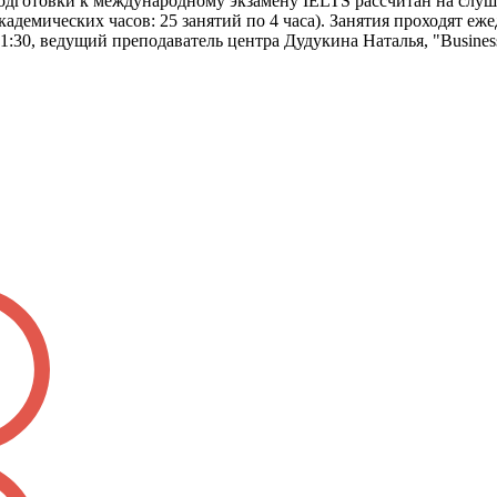
подготовки к международному экзамену IELTS рассчитан на слуш
академических часов: 25 занятий по 4 часа). Занятия проходят 
:30, ведущий преподаватель центра Дудукина Наталья, "Business an