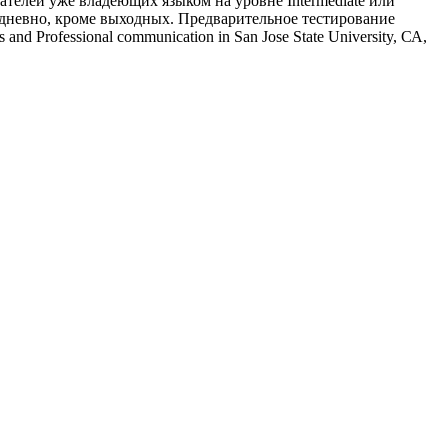
ателей уже владеющих языком на уровне Intermediate или
ежедневно, кроме выходных. Предварительное тестирование
d Professional communication in San Jose State University, СА,