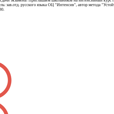
сдачи экзамена! Приглашаем школьников на интенсивный курс по
атель: зав.отд. русского языка ОЦ "Интенсив", автор метода "Ус
30.