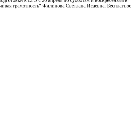
дготовки к ЕГЭ с 20 апреля по субботам и воскресеньям в
тойчивая грамотность" Филинова Светлана Исаевна. Бесплатное