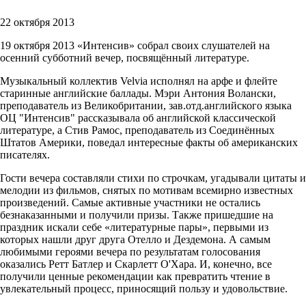
22 октября 2013
19 октября 2013 «Интенсив» собрал своих слушателей на
осенний субботний вечер, посвящённый литературе.
Музыкальный коллектив Velvia исполнял на арфе и флейте
старинные английские баллады. Мэри Антония Волански,
преподаватель из Великобритании, зав.отд.английского языка
ОЦ "Интенсив" рассказывала об английской классической
литературе, а Стив Рамос, преподаватель из Соединённых
Штатов Америки, поведал интересные факты об американских
писателях.
Гости вечера составляли стихи по строчкам, угадывали цитаты и
мелодии из фильмов, снятых по мотивам всемирно известных
произведений. Самые активные участники не остались
безнаказанными и получили призы. Также пришедшие на
праздник искали себе «литературные пары», первыми из
которых нашли друг друга Отелло и Дездемона. А самым
любимыми героями вечера по результатам голосования
оказались Ретт Батлер и Скарлетт О'Хара. И, конечно, все
получили ценные рекомендации как превратить чтение в
увлекательный процесс, приносящий пользу и удовольствие.