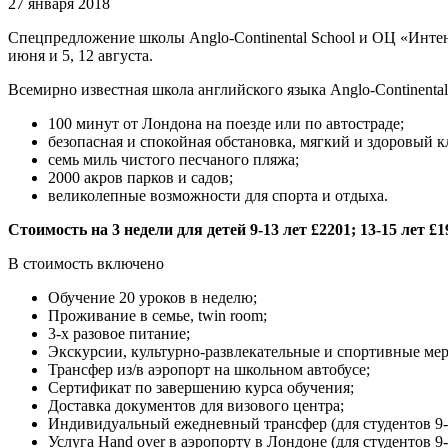
27 января 2018
Спецпредложение школы Anglo-Continental School и ОЦ «Интенсив
июня и 5, 12 августа.
Всемирно известная школа английского языка Anglo-Continenta
100 минут от Лондона на поезде или по автостраде;
безопасная и спокойная обстановка, мягкий и здоровый к
семь миль чистого песчаного пляжа;
2000 акров парков и садов;
великолепные возможности для спорта и отдыха.
Стоимость на 3 недели для детей 9-13 лет £2201; 13-15 лет £19
В стоимость включено
Обучение 20 уроков в неделю;
Проживание в семье, twin room;
3-х разовое питание;
Экскурсии, культурно-развлекательные и спортивные ме
Трансфер из/в аэропорт на школьном автобусе;
Сертификат по завершению курса обучения;
Доставка документов для визового центра;
Индивидуальный ежедневный трансфер (для студентов 9-1
Услуга Hand over в аэропорту в Лондоне (для студентов 9-