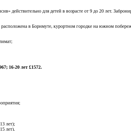
» действительно для детей в возрасте от 9 до 20 лет. Заброниро
l расположена в Борнмуте, курортном городке на южном побереж
лимат;
67; 16-20 лет £1572.
роприятия;
3 лет);
15 лет).