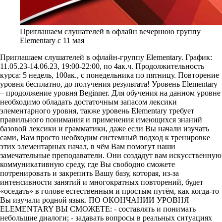
Приглашаем слушателей в офлайн вечернюю группу
Elementary с 11 мая
Приглашаем слушателей в офлайн-группу Elementary. График:
11.05.23-14.06.23, 19:00-22:00, по 4ак.ч. Продолжительность
курса: 5 недель, 100ак., с понедельника по пятницу. Повторение
уровня бесплатно, до получения результата! Уровень Elementary
– продолжение уровня Beginner. Для обучения на данном уровне
необходимо обладать достаточным запасом лексики
элементарного уровня, также уровень Elementary требует
правильного понимания и применения имеющихся знаний
базовой лексики и грамматики, даже если Вы начали изучать
сами, Вам просто необходим системный подход к тренировке
этих элементарных начал, в чём Вам помогут наши
замечательные преподаватели. Они создадут вам искусственную
коммуникативную среду, где Вы свободно сможете
потренировать и закрепить Вашу базу, которая, из-за
интенсивности занятий и многократных повторений, будет
«оседать» в голове естественным и простым путём, как когда-то
Вы изучали родной язык. ПО ОКОНЧАНИИ УРОВНЯ
ELEMENTARY ВЫ СМОЖЕТЕ: - составлять и понимать
небольшие диалоги; - задавать вопросы в реальных ситуациях