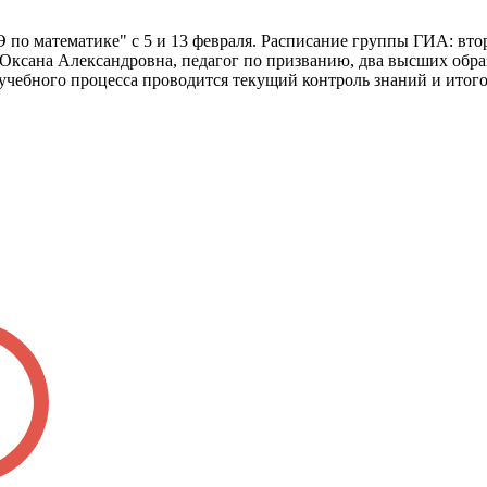
о математике" с 5 и 13 февраля. Расписание группы ГИА: вторни
ва Оксана Александровна, педагог по призванию, два высших об
е учебного процесса проводится текущий контроль знаний и ито