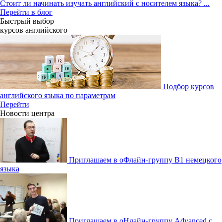
Стоит ли начинать изучать английский с носителем языка?
...
Перейти в блог
Быстрый выбор
курсов английcкого
Подбор курсов
английского языка по параметрам
Перейти
Новости центра
Приглашаем в оФлайн-группу В1 немецкого
языка
Приглашаем в оНлайн-группу Advanced с