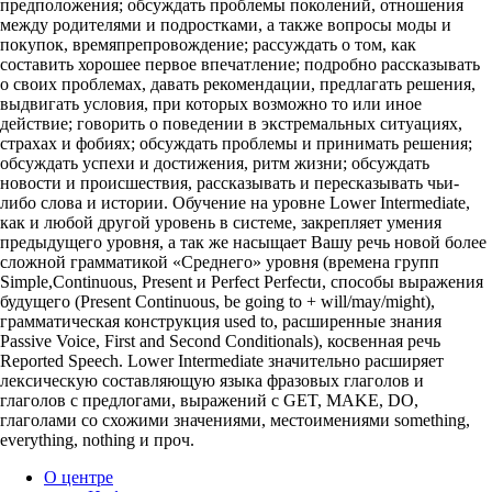
предположения; обсуждать проблемы поколений, отношения
между родителями и подростками, а также вопросы моды и
покупок, времяпрепровождение; рассуждать о том, как
составить хорошее первое впечатление; подробно рассказывать
о своих проблемах, давать рекомендации, предлагать решения,
выдвигать условия, при которых возможно то или иное
действие; говорить о поведении в экстремальных ситуациях,
страхах и фобиях; обсуждать проблемы и принимать решения;
обсуждать успехи и достижения, ритм жизни; обсуждать
новости и происшествия, рассказывать и пересказывать чьи-
либо слова и истории. Обучение на уровне Lower Intermediate,
как и любой другой уровень в системе, закрепляет умения
предыдущего уровня, а так же насыщает Вашу речь новой более
сложной грамматикой «Среднего» уровня (времена групп
Simple,Continuous, Present и Perfect Perfectи, способы выражения
будущего (Present Continuous, be going to + will/may/might),
грамматическая конструкция used to, расширенные знания
Passive Voice, First and Second Conditionals), косвенная речь
Reported Speech. Lower Intermediate значительно расширяет
лексическую составляющую языка фразовых глаголов и
глаголов с предлогами, выражений с GET, MAKE, DO,
глаголами со схожими значениями, местоимениями something,
everything, nothing и проч.
О центре