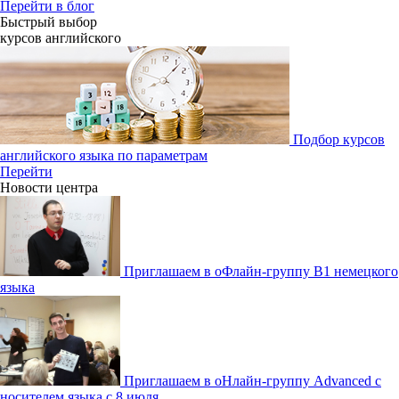
Перейти в блог
Быстрый выбор
курсов английcкого
Подбор курсов
английского языка по параметрам
Перейти
Новости центра
Приглашаем в оФлайн-группу В1 немецкого
языка
Приглашаем в оНлайн-группу Advanced с
носителем языка с 8 июля