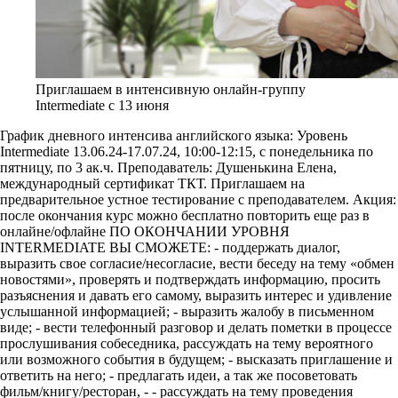
Приглашаем в интенсивную онлайн-группу
Intermediate с 13 июня
График дневного интенсива английского языка: Уровень
Intermediate 13.06.24-17.07.24, 10:00-12:15, с понедельника по
пятницу, по 3 ак.ч. Преподаватель: Душенькина Елена,
международный сертификат ТКТ. Приглашаем на
предварительное устное тестирование с преподавателем. Акция:
после окончания курс можно бесплатно повторить еще раз в
онлайне/офлайне ПО ОКОНЧАНИИ УРОВНЯ
INTERMEDIATE ВЫ СМОЖЕТЕ: - поддержать диалог,
выразить свое согласие/несогласие, вести беседу на тему «обмен
новостями», проверять и подтверждать информацию, просить
разъяснения и давать его самому, выразить интерес и удивление
услышанной информацией; - выразить жалобу в письменном
виде; - вести телефонный разговор и делать пометки в процессе
прослушивания собеседника, рассуждать на тему вероятного
или возможного события в будущем; - высказать приглашение и
ответить на него; - предлагать идеи, а так же посоветовать
фильм/книгу/ресторан, - - рассуждать на тему проведения