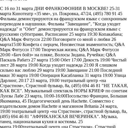
С 16 по 31 марта ДНИ ФРАНКОФОНИИ В МОСКВЕ! 25-31
марта Кинотеатр «35 мм», ул. Покровка, 47/24, (495) 780 91 45
Фильмы демонстрируются на французском языке с синхронным
переводом в наушники. Фильмы "Завещание", "Когда уходит
надежда" и "Обет" демонстрируются на французском языке с
русскими субтитрами. Расписание 25 марта 19:30 Копакабана;
Q&A Марк Фитусси 22:00 Поговорите со мной о любви 26
марта15:00 Конфета с перцем, Неизвестная знаменитость; Q&A
Марк Фитусси 17:00 Творческая жизнь; Q&A Марк Фитусси
20:00 «Бич бойз» на пляже, Волосы Зидана, Ручейки; Q&A
Паскаль Рабатэ 27 марта 15:00 Обет 17:00 Дикость 19:00 Чистый
лист 28 марта 19:00 Когда уходит надежда 21:00 Я слишком
сильно вас люблю 29 марта 19:00 Завещание 21:00 Последний
маки 30 марта 19:00 Операция Касабланка 31 марта 19:00 Улица
Дарлинг, 20:17 23 марта, 19:00 театральный центр «на
Страстном», Cтрастной бульвар, 8а, (495) 694 46 81 "НЕ ТАКАЯ,
КАК ВСЕ". Музыкальный спектакль НОРЫ КРИЕФ по сонетам
Луизы Лабе 23 марта, 10:00-16:00Посольство Франции, Большая
Якиманка, 45 Педагогический день Hachette. Совместно с
издательским домом Hachette и магазином Britania 24 марта,
19:00 театральный центр «на Страстном», cтрастной бульвар, 8а,
(495) 694 46 81 "АФРИКАНСКАЯ ВЕЧЕРИНКА". Музыка,
танец, национальная кухня и костюмы. 25
марта,19:00театральный центр «на Страстном», Cтрастной