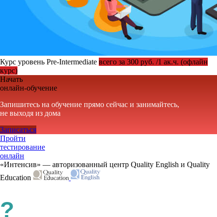
Курс уровень Pre-Intermediate
всего за 300 руб. /1 ак.ч. (офлайн
курс)
Начать
онлайн-обучение
Запишитесь на обучение прямо сейчас и занимайтесь,
не выходя из дома
Записаться
Пройти
тестирование
онлайн
«Интенсив» — авторизованный центр Quality English и Quality
Education
?