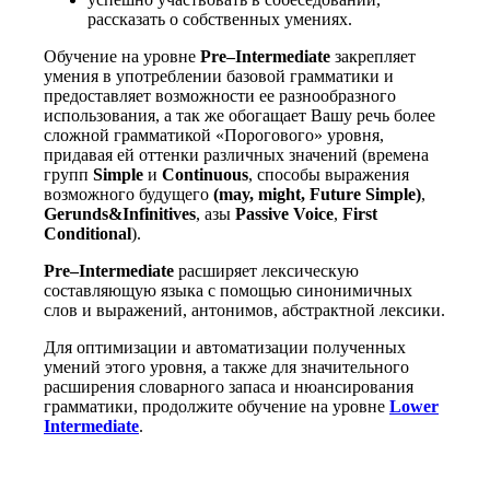
рассказать о собственных умениях.
Обучение на уровне
Pre–Intermediate
закрепляет
умения в употреблении базовой грамматики и
предоставляет возможности ее разнообразного
использования, а так же обогащает Вашу речь более
сложной грамматикой «Порогового» уровня,
придавая ей оттенки различных значений (времена
групп
Simple
и
Continuous
, способы выражения
возможного будущего
(may, might, Future Simple)
,
Gerunds&Infinitives
, азы
Passive Voice
,
First
Conditional
).
Pre–Intermediate
расширяет лексическую
составляющую языка с помощью синонимичных
слов и выражений, антонимов, абстрактной лексики.
Для оптимизации и автоматизации полученных
умений этого уровня, а также для значительного
расширения словарного запаса и нюансирования
грамматики, продолжите обучение на уровне
Lower
Intermediate
.