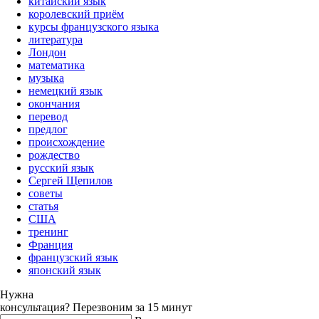
китайский язык
королевский приём
курсы французского языка
литература
Лондон
математика
музыка
немецкий язык
окончания
перевод
предлог
происхождение
рождество
русский язык
Сергей Щепилов
советы
статья
США
тренинг
Франция
французский язык
японский язык
Нужна
консультация?
Перезвоним за 15 минут