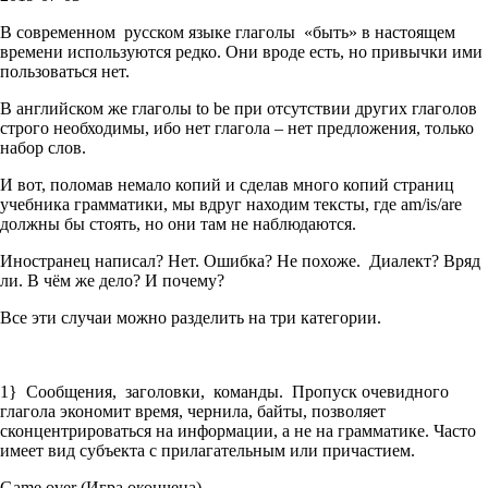
В современном русском языке глаголы «быть» в настоящем
времени используются редко. Они вроде есть, но привычки ими
пользоваться нет.
В английском же глаголы to be при отсутствии других глаголов
строго необходимы, ибо нет глагола – нет предложения, только
набор слов.
И вот, поломав немало копий и сделав много копий страниц
учебника грамматики, мы вдруг находим тексты, где am/is/are
должны бы стоять, но они там не наблюдаются.
Иностранец написал? Нет. Ошибка? Не похоже. Диалект? Вряд
ли. В чём же дело? И почему?
Все эти случаи можно разделить на три категории.
1} Сообщения, заголовки, команды. Пропуск очевидного
глагола экономит время, чернила, байты, позволяет
сконцентрироваться на информации, а не на грамматике. Часто
имеет вид субъекта с прилагательным или причастием.
Game over (Игра окончена)