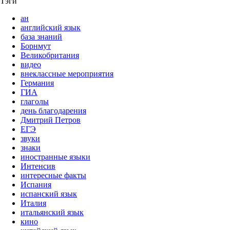
Тэги
ан
английский язык
база знаний
Борнмут
Великобритания
видео
внеклассные мероприятия
Германия
ГИА
глаголы
день благодарения
Дмитрий Петров
ЕГЭ
звуки
знаки
иностранные языки
Интенсив
интересные факты
Испания
испанский язык
Италия
итальянский язык
кино