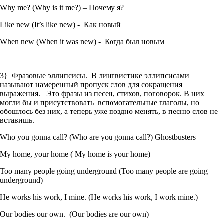
Why me? (Why is it me?) – Почему я?
Like new (It’s like new) - Как новый
When new (When it was new) - Когда был новым
3} Фразовые эллипсисы. В лингвистике эллипсисами
называют намеренный пропуск слов для сокращения
выражения. Это фразы из песен, стихов, поговорок. В них
могли бы и присутствовать вспомогательные глаголы, но
обошлось без них, а теперь уже поздно менять, в песню слов не
вставишь.
Who you gonna call? (Who are you gonna call?) Ghostbusters
My home, your home ( My home is your home)
Too many people going underground (Too many people are going
underground)
He works his work, I mine. (He works his work, I work mine.)
Our bodies our own. (Our bodies are our own)