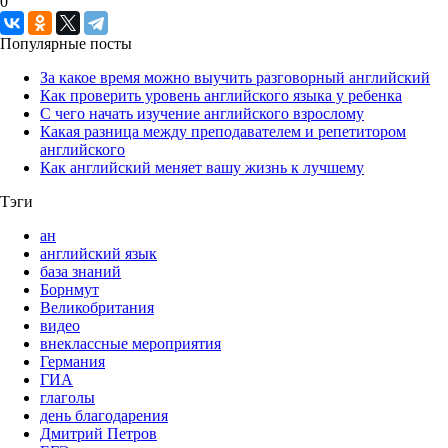
0
Популярные посты
За какое время можно выучить разговорный английский
Как проверить уровень английского языка у ребенка
С чего начать изучение английского взрослому
Какая разница между преподавателем и репетитором
английского
Как английский меняет вашу жизнь к лучшему
Тэги
ан
английский язык
база знаний
Борнмут
Великобритания
видео
внеклассные мероприятия
Германия
ГИА
глаголы
день благодарения
Дмитрий Петров