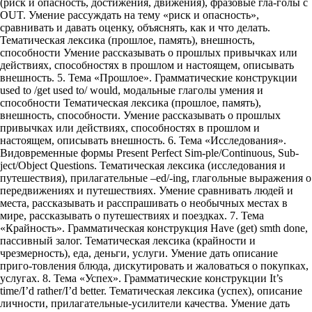
(риск и опасность, достижения, движения), фразовые гла-голы с
OUT. Умение рассуждать на тему «риск и опасность»,
сравнивать и давать оценку, объяснять, как и что делать.
Тематическая лексика (прошлое, память), внешность,
способности Умение рассказывать о прошлых привычках или
действиях, способностях в прошлом и настоящем, описывать
внешность. 5. Тема «Прошлое». Грамматические конструкции
used to /get used to/ would, модальные глаголы умения и
способности Тематическая лексика (прошлое, память),
внешность, способности. Умение рассказывать о прошлых
привычках или действиях, способностях в прошлом и
настоящем, описывать внешность. 6. Тема «Исследования».
Видовременные формы Present Perfect Sim-ple/Continuous, Sub-
ject/Object Questions. Тематическая лексика (исследования и
путешествия), прилагательные –ed/-ing, глагольные выражения о
передвижениях и путешествиях. Умение сравнивать людей и
места, рассказывать и расспрашивать о необычных местах в
мире, рассказывать о путешествиях и поездках. 7. Тема
«Крайность». Грамматическая конструкция Have (get) smth done,
пассивный залог. Тематическая лексика (крайности и
чрезмерность), еда, деньги, услуги. Умение дать описание
приго-товления блюда, дискутировать и жаловаться о покупках,
услугах. 8. Тема «Успех». Грамматические конструкции It’s
time/I’d rather/I’d better. Тематическая лексика (успех), описание
личности, прилагательные-усилители качества. Умение дать