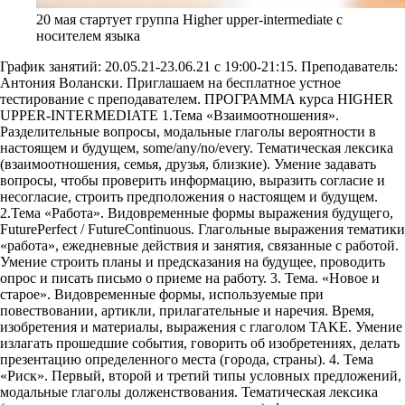
20 мая стартует группа Higher upper-intermediate с
носителем языка
График занятий: 20.05.21-23.06.21 с 19:00-21:15. Преподаватель:
Антония Волански. Приглашаем на бесплатное устное
тестирование с преподавателем. ПРОГРАММА курса HIGHER
UPPER-INTERMEDIATE 1.Тема «Взаимоотношения».
Разделительные вопросы, модальные глаголы вероятности в
настоящем и будущем, some/any/no/every. Тематическая лексика
(взаимоотношения, семья, друзья, близкие). Умение задавать
вопросы, чтобы проверить информацию, выразить согласие и
несогласие, строить предположения о настоящем и будущем.
2.Тема «Работа». Видовременные формы выражения будущего,
FuturePerfect / FutureContinuous. Глагольные выражения тематики
«работа», ежедневные действия и занятия, связанные с работой.
Умение строить планы и предсказания на будущее, проводить
опрос и писать письмо о приеме на работу. 3. Тема. «Новое и
старое». Видовременные формы, используемые при
повествовании, артикли, прилагательные и наречия. Время,
изобретения и материалы, выражения с глаголом TAKE. Умение
излагать прошедшие события, говорить об изобретениях, делать
презентацию определенного места (города, страны). 4. Тема
«Риск». Первый, второй и третий типы условных предложений,
модальные глаголы долженствования. Тематическая лексика